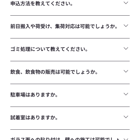
えが可能となります。2番手以降の引き合いが出た場合に
振込みとなります。 2回目以降の利用の場合は、ご利用日か
申込方法を教えてください。
は、返答期限前でも可否判断をお願いしております。
ら30日以内のお振込みをお願いします。
メール、またはお電話にて空き状況をお問い合せください。
確定の場合は、問い合せフォームよりお申込みください。
前日搬入や荷受け、集荷対応は可能でしょうか。
ご希望日に予約が無い場合は対応可能となります。 最低利用
時間（3時間）分の料金での対応となります。
ゴミ処理について教えてください。
お持ち帰りをお願いしております。難しい場合は別途相談と
なります。
飲食、飲食物の販売は可能でしょうか。
スペース内、飲食は可能となります。販売については別途要
確認させていただきますので、ご希望の場合はご相談くださ
駐車場はありますか。
い。試飲、試食の提供は可能となります。
駐車場はありません。
試着室はありますか。
ご用意はありません。持ち込みをお願いいたします。 レンタ
ル業者の紹介も可能です。
ガラス面への貼り付け、壁への施工は可能でしょ