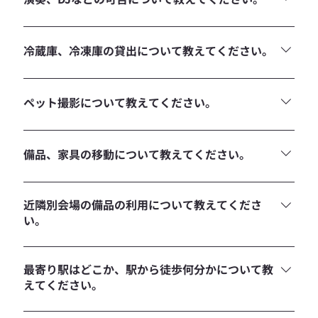
BGM程度、外に漏れない程度の音量であれば可能です。
冷蔵庫、冷凍庫の貸出について教えてください。
冷蔵庫1台（庫内寸法W395×D350×H760mm 105L) 冷凍庫
1台（庫内寸法W490×D315×H866mm 41L) がございま
ペット撮影について教えてください。
す。
ご利用不可となります。
備品、家具の移動について教えてください。
現状復帰にご協力いただければ可能です。
近隣別会場の備品の利用について教えてくださ
い。
使用予定が無ければ利用可、運び出しや戻しにご協力お願い
いたします。
最寄り駅はどこか、駅から徒歩何分かについて教
えてください。
表参道駅、徒歩6分