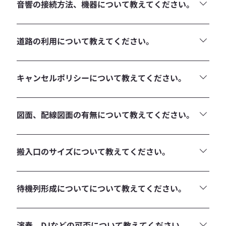
音響の接続方法、機器について教えてください。
marantz - NR1200アンプを常設しており、 Bluetooth、
HDMI、Phono等の接続が可能です。
道路の利用について教えてください。
道路使用許可申請いただければ可能です。
キャンセルポリシーについて教えてください。
決定後のキャンセルは100%の請求となります。 キープのキ
ャンセル料は土日祝日を除いた5日前より発生いたします。
図面、配線図面の有無について教えてください。
前・当日 100% ２日前 80% ３日前 60% ４日前 40% ５日前
20%
HPに掲載、コンセント図面はお問合せでお送りいたしま
す。
搬入口のサイズについて教えてください。
入口扉間口：W1500×H2550mm 階段幅：W1300mm
待機列形成についてについて教えてください。
事前申請が必要ですがファサードと階段の範囲は可能です。
演奏、DJなどの可否について教えてください。