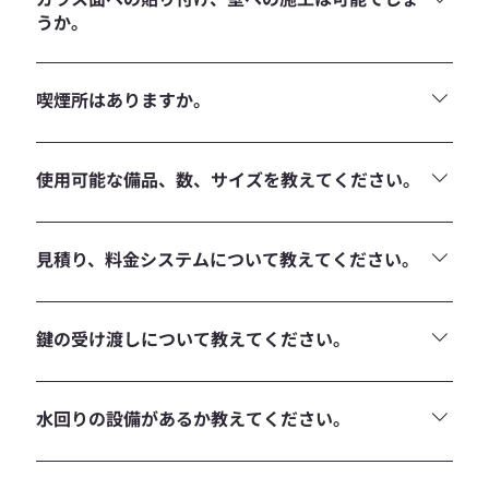
うか。
入口のみ可能となります。 要確認となりますので、ご希望の
際はご相談ください。飛散防止加工が内側のため、外側への
喫煙所はありますか。
施工をお願いします。 その他のガラス面やスペース内、壁面
への直張りや打ち込みは不可となっております。
喫煙所はありません。
使用可能な備品、数、サイズを教えてください。
HP掲載のもの
見積り、料金システムについて教えてください。
時間貸し¥44,000 / 1h 一日貸し（9時間）¥308,000 / 9h
7:00-8:00 20％割増 8:00-9:00 10％割増
鍵の受け渡しについて教えてください。
開錠、施錠はスタッフで行います。
水回りの設備があるか教えてください。
バックスペースにシンク、コンロがございます。