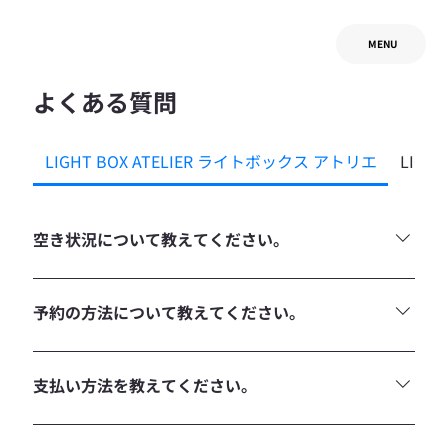
MENU
よくある質問
LIGHT BOX ATELIER ライトボックス アトリエ
LIGH
空き状況について教えてください。
ライトボックス アトリエの空き状況は以下のURLよりご確認
いただけます。 https://www.lightboxstudio.net/calendar-
予約の方法について教えてください。
atelier
お電話かメールで空き状況のお問合せが可能となります。 撮
影利用：1番手の場合は、1週間仮押さえが可能となります。
支払い方法を教えてください。
1週間後、2番手がいなければ、そこから更に1週間が延長が
可能となります。 イベント利用：会期の1カ月前まで仮押さ
初回利用の場合は、当日の現金払い、または10日以内の お