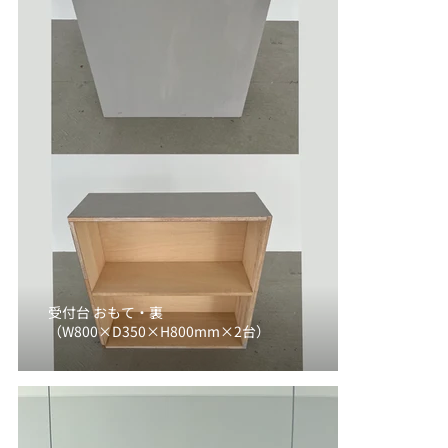
受付台 おもて・裏
（W800×D350×H800mm×2台）