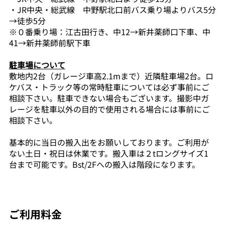
・JR中央・総武線 中野駅北口前バス乗り場よりバス5分
→徒歩5分
※０番乗り場：江古田行き、中12→新井薬師口下車、中
41→新井薬師前駅下車
駐車場について
敷地内2台（ガレージ車高2.1mまで）近隣駐車場2台。ロ
ケバス・トラック等の常時駐車については必ず事前にご
相談下さい。駐車できない場合もございます。撮影中ガ
レージを駐車以外の目的で使用される場合には事前にご
相談下さい。
基本的に当日の搬入出をお願いしております。ご利用が
ない土日・祝日は休業です。搬入車は２tロングサイズ1
台まで可能です。Bst/2Fへの搬入は階段になります。
​ご利用料金