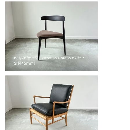
Bst/2F チェア（W550×D500×H735・
SH445mm）