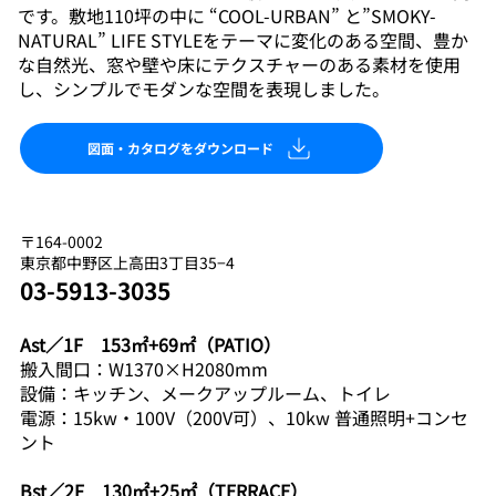
です。敷地110坪の中に “COOL-URBAN” と”SMOKY-
NATURAL” LIFE STYLEをテーマに変化のある空間、豊か
な自然光、窓や壁や床にテクスチャーのある素材を使用
し、シンプルでモダンな空間を表現しました。
図面・カタログをダウンロード
〒164-0002
東京都中野区上高田3丁目35−4
03-5913-3035
Ast／1F 153㎡+69㎡（PATIO）
搬入間口：W1370×H2080mm
設備：キッチン、メークアップルーム、トイレ
電源：15kw・100V（200V可）、10kw 普通照明+コンセ
ント
Bst／2F 130㎡+25㎡（TERRACE）