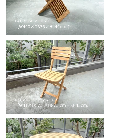
Bst/2F スツール
（W400×D335×H440mm）
Bst/2F ガーデンチェア
（W41×D52.5×H82.5cm・SH45cm）