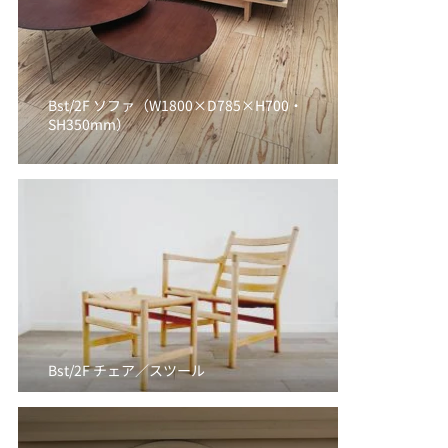
Bst/2F ソファ（W1800×D785×H700・
SH350mm）
Bst/2F チェア／スツール