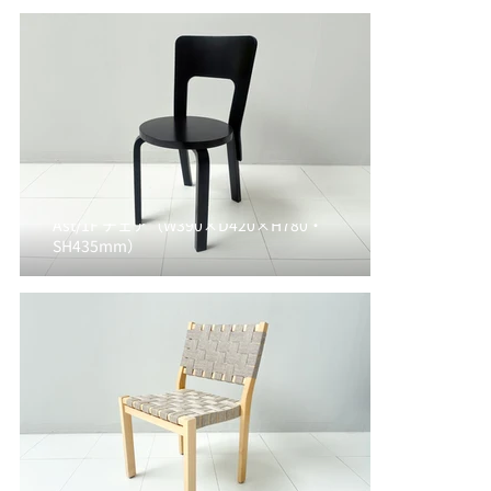
Ast/1F チェア（W390×D420×H780・
SH435mm）