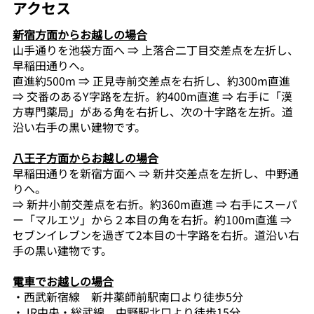
アクセス
新宿方面からお越しの場合
山手通りを池袋方面へ ⇒ 上落合二丁目交差点を左折し、
早稲田通りへ。
直進約500m ⇒ 正見寺前交差点を右折し、約300m直進
⇒ 交番のあるY字路を左折。約400m直進 ⇒ 右手に「漢
方専門薬局」がある角を右折し、次の十字路を左折。道
沿い右手の黒い建物です。
八王子方面からお越しの場合
早稲田通りを新宿方面へ ⇒ 新井交差点を左折し、中野通
りへ。
⇒ 新井小前交差点を右折。約360m直進 ⇒ 右手にスーパ
ー「マルエツ」から２本目の角を右折。約100m直進 ⇒
セブンイレブンを過ぎて2本目の十字路を右折。道沿い右
手の黒い建物です。
電車でお越しの場合
・西武新宿線 新井薬師前駅南口より徒歩5分
・JR中央・総武線 中野駅北口より徒歩15分