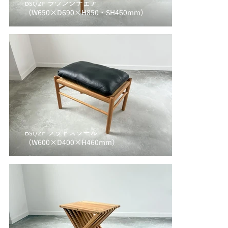
Bst/2F ラウンジチェア
（W650×D690×H850・SH460mm）
Bst/2F フットスツール
（W600×D400×H460mm）