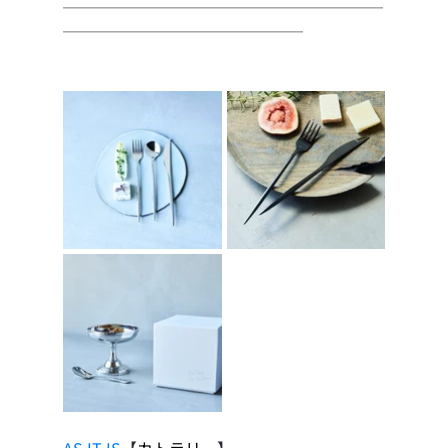
────────────────────
───────────────
AS IT IS
【
カトラリー
】